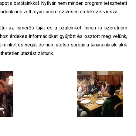
apot a barátainkkal. Nyilván nem minden program tetszhetett
indenkinek volt olyan, amire szívesen emlékszik vissza.
látni az ismerős tájat és a szüleinket. Innen is szeretném
oz érdekes információkat gyűjtött és osztott meg velünk,
minket és végül, de nem utolsó sorban a tanárainknak, akik
hetetlen utazást zártunk.