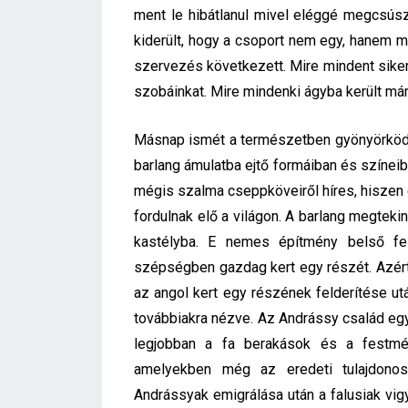
ment le hibátlanul mivel eléggé megcsúsz
kiderült, hogy a csoport nem egy, hanem m
szervezés következett. Mire mindent siker
szobáinkat. Mire mindenki ágyba került már f
Másnap ismét a természetben gyönyörködh
barlang ámulatba ejtő formáiban és színei
mégis szalma cseppköveiről híres, hiszen e
fordulnak elő a világon. A barlang megteki
kastélyba. E nemes építmény belső fe
szépségben gazdag kert egy részét. Azért 
az angol kert egy részének felderítése ut
továbbiakra nézve. Az Andrássy család egy
legjobban a fa berakások és a festmén
amelyekben még az eredeti tulajdonos
Andrássyak emigrálása után a falusiak vi