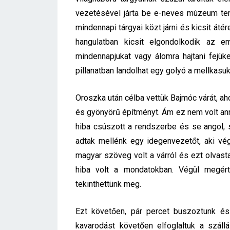
vezetésével járta be e-neves múzeum ter
mindennapi tárgyai közt járni és kicsit áté
hangulatban kicsit elgondolkodik az em
mindennapjukat vagy álomra hajtani fejük
pillanatban landolhat egy golyó a mellkasu
Oroszka után célba vettük Bajmóc várát, aho
és gyönyörű építményt. Ám ez nem volt ann
hiba csúszott a rendszerbe és se angol, 
adtak mellénk egy idegenvezetőt, aki vé
magyar szöveg volt a várról és ezt olvast
hiba volt a mondatokban. Végül megért
tekinthettünk meg.
Ezt követően, pár percet buszoztunk és
kavarodást követően elfoglaltuk a szál