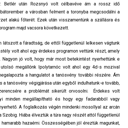
r. Betlér után Rozsnyó volt célbavéve ám a rossz idő
 bátorember a városban felment a toronyba megcsodálni a
zet alakú főterét. Ezek után visszamentünk a szállásra és
 program majd vacsora következett.
látszott a fáradtság, de ettől függetlenül lelkesen vágtunk
stély volt ahol egy érdekes programon vettünk részt, amely
. Nagyon jó volt, hogy már most betekintést nyerhettünk e
olsó megállónk Ipolytarnóc volt ahol egy 4d-s mozival
egalapozta a hangulatot a tanösvény további részére. Ám
s a tanösvény végigjárása után egyből indulhatunk-e tovább,
zerencsére a problémát sikerült orvosolni. Érdekes volt
nyi minden megállapítható és hogy egy fadarabból vagy
yerhető. A foglalkozás végén mindenki mosollyal az arcán
tra Szobig. Hiába élveztük a túra nagy részét attól függetlenül
él hamarabb hazaérni. Összességében jól éreztük magunkat,