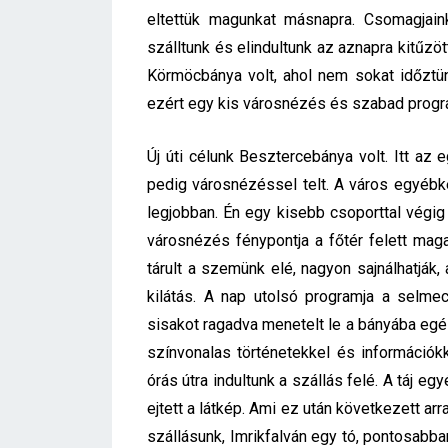
eltettük magunkat másnapra. Csomagjain
szálltunk és elindultunk az aznapra kitűzöt
Körmöcbánya volt, ahol nem sokat időztün
ezért egy kis városnézés és szabad progra
Új úti célunk Besztercebánya volt. Itt a
pedig városnézéssel telt. A város egyébk
legjobban. Én egy kisebb csoporttal végi
városnézés fénypontja a főtér felett mag
tárult a szemünk elé, nagyon sajnálhatják,
kilátás.
A nap utolsó programja a selmec
sisakot ragadva menetelt le a bányába eg
színvonalas történetekkel és információk
órás útra indultunk a szállás felé. A táj e
ejtett a látkép. Ami ez után következett a
szállásunk, Imrikfalván egy tó, pontosab