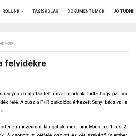
RÓLUNK
TAGISKOLÁK
DOKUMENTUMOK
JÓ TUDNI!
VIDÉKRE
a felvidékre
 nagyon izgatottan telt, mivel mindenki tudta, hogy pár óra
dék felé. A busz a P+R parkolóba érkezett Sanyi bácsival, a
el.
történeti múzeumot látogattuk meg, amelyben az 1. és 2.
énk. A csoport itt kétfelé oszlott és két szakértő úriember