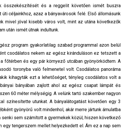
k összekészítését és a reggelit követően ismét buszra
t úti céljainkhoz, azaz a bányavárosok felé. Első állomásunk
k mivel jóval kisebb város volt, mint az utána következők
m után ismét útnak indultunk.
z egész program gyakorlatilag szabad programmal azon belül
ént csodálatos nekem az egész kiránduláson ez tetszett a
g a főtérben és egy pár környező utcában gyönyörködtem. A
asodó toronyba való felmenetel volt. Csodálatos panoráma
 akik kihagyták ezt a lehetőséget, tényleg csodálatos volt a
bányai bányában zajlott ahol az egész csapat lámpát és
észen 60 méter mélységig. A velünk tartó szakember nagyon
kal színesítette utunkat. A bányalátogatást követően egy 3
gyébként gyönyörű volt mindenhol, akár merre jártunk ámulatba
rra senki sem számított a gyermekek közül, hiszen következő
ban egy tengerszem mellet helyezkedett el. Ám ez a nap sem