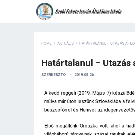
HOME
AKTUÁLIS
HATÁRTALANUL – UTAZÁS A FEL
Határtalanul – Utazás 
SZERKESZTO
2019.05.26.
A kedd reggeli (2019. Május 7) készülődés
múlva már úton leszünk Szlovákiába a felvi
buszsofőrrel és Henivel, az idegenvezetőv
Első megállónk Oroszka volt, ahol a had
világháború tárgyainak százai tárultak el