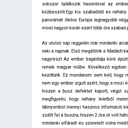
sokszor találkozik hasonlóval az embe
közbeszólt.Egy kis szabadidő és néhány
panorámát illetve Európa legnagyobb négy
mivel nagyon korán ezért több óra szabad
Az utolsó nap reggelén már mindenki arcán 
neki a napnak. Első megállónk a Madách ka
nagyrészt Az ember tragédiája köré épült
remek magyar műbe. Következő egyben ut
kezdtünk. Ez mondanom sem kell, hogy m
nem egy ember izgult azért, hogy a mozi é
hiszen a busz defektet kapott, végül s
megfigyelni, hogy néhány leletből men
lábnyomból mennyi hasznos információ kin
szállt fel a buszra, hiszen 2 óra út volt há
mindenki elfáradt és szeretett volna min