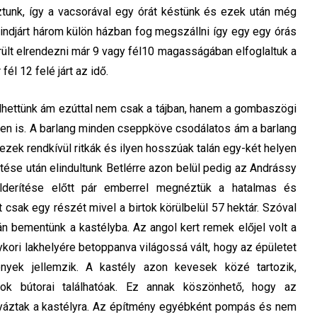
tunk, így a vacsorával egy órát késtünk és ezek után még
indjárt három külön házban fog megszállni így egy egy órás
ült elrendezni már 9 vagy fél10 magasságában elfoglaltuk a
él 12 felé járt az idő.
ettünk ám ezúttal nem csak a tájban, hanem a gombaszögi
ben is. A barlang minden cseppköve csodálatos ám a barlang
zek rendkívül ritkák és ilyen hosszúak talán egy-két helyen
ntése után elindultunk Betlérre azon belül pedig az Andrássy
lderítése előtt pár emberrel megnéztük a hatalmas és
csak egy részét mivel a birtok körülbelül 57 hektár. Szóval
án bementünk a kastélyba. Az angol kert remek előjel volt a
kori lakhelyére betoppanva világossá vált, hogy az épületet
yek jellemzik. A kastély azon kevesek közé tartozik,
ok bútorai találhatóak. Ez annak köszönhető, hogy az
gyáztak a kastélyra. Az építmény egyébként pompás és nem