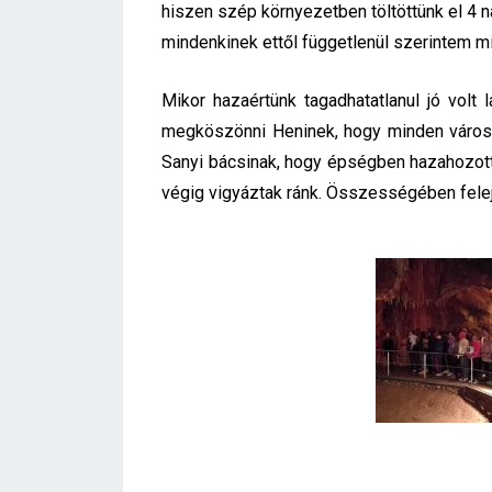
hiszen szép környezetben töltöttünk el 4 n
mindenkinek ettől függetlenül szerintem m
Mikor hazaértünk tagadhatatlanul jó volt 
megköszönni Heninek, hogy minden városh
Sanyi bácsinak, hogy épségben hazahozott 
végig vigyáztak ránk. Összességében felejt