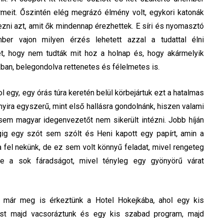
meit. Őszintén elég megrázó élmény volt, egykori katonák
rezni azt, amit ők mindennap érezhettek. E síri és nyomasztó
ber vajon milyen érzés lehetett azzal a tudattal élni
et, hogy nem tudták mit hoz a holnap és, hogy akármelyik
kban, belegondolva rettenetes és félelmetes is.
l egy, egy órás túra keretén belül körbejártuk ezt a hatalmas
yira egyszerű, mint első hallásra gondolnánk, hiszen valami
sem magyar idegenvezetőt nem sikerült intézni. Jobb híján
gig egy szót sem szólt és Heni kapott egy papírt, amin a
a fel nekünk, de ez sem volt könnyű feladat, mivel rengeteg
e a sok fáradságot, mivel tényleg egy gyönyörű várat
 már meg is érkeztünk a Hotel Hokejkába, ahol egy kis
lást majd vacsoráztunk és egy kis szabad program, majd