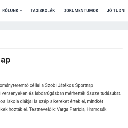
RÓLUNK
TAGISKOLÁK
DOKUMENTUMOK
JÓ TUDNI!
nap
ományteremtő céllal a Szobi Játékos Sportnap
gi versenyeken és labdarúgásban mérhették össze tudásukat.
s Iskola diákjai is szép sikereket értek el, mindkét
ek hozták el. Testnevelőik: Varga Patrícia, Hramcsák