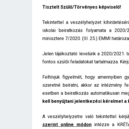
Tisztelt Szülő/Törvényes képviselő!
Tekintettel a veszélyhelyzet kihirdetésér
iskolai beiratkozás folyamata a 2020/
minisztere 7/2020. (III. 25.) EMMI határozat
Jelen tájékoztató levelünk a 2020/2021. t
fontos szülői feladatokat tartalmazza. Kérj
Felhívjuk figyelmét, hogy amennyiben gy
szeretné beíratni, akkor az intézmény 
esetben a beiratkozás automatikusan meg
kell benyújtani jelentkezési kérelmet a 
A veszélyhelyzetre való tekintettel kérj
szerint online módon
intézze a KRÉTA 