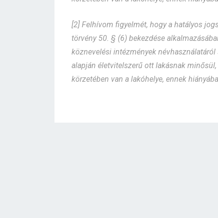
[2] Felhívom figyelmét, hogy a hatályos jo
törvény 50. § (6) bekezdése alkalmazásába
köznevelési intézmények névhasználatáról s
alapján életvitelszerű ott lakásnak minősül, 
körzetében van a lakóhelye, ennek hiányába