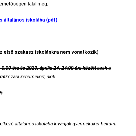
érhetőségen talál meg.
általános iskolába (pdf)
z első szakasz iskolánkra nem vonatkozik
)
6. 0:00 óra és 2020. április 24. 24:00 óra között
azok a
ratkozási kérelmeiket, akik
a,
delkező általános iskolába kívánják gyermeküket beíratni.