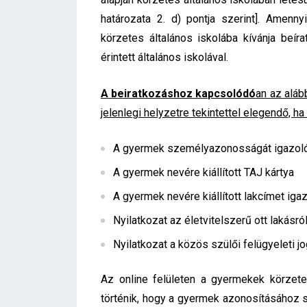
határozata 2. d) pontja szerint]. Amenny
körzetes általános iskolába kívánja beír
érintett általános iskolával.
A beiratkozáshoz kapcsolódó
an az aláb
jelenlegi helyzetre tekintettel elegendő, h
A gyermek személyazonosságát igazoló
A gyermek nevére kiállított TAJ kártya
A gyermek nevére kiállított lakcímet iga
Nyilatkozat az életvitelszerű ott lakásró
Nyilatkozat a közös szülői felügyeleti 
Az online felületen a gyermekek körzet
történik, hogy a gyermek azonosításához 