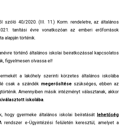
ől szóló 40/2020. (III. 11.) Korm. rendeletre, az általános
2021. tanítási évre vonatkozóan az emberi erőforrások
a alapján történik.
anévre történő általános iskolai beiratkozással kapcsolatos
ük, figyelmesen olvassa el!
ermekét a lakóhely szerinti körzetes általános iskolába
felé csak a szándék
megerősítése
szükséges, ebben az
történik. Amennyiben másik intézményt választanak, akkor
kiválasztott iskolába
.
ük, hogy gyermeke általános iskolai beíratását
lehetőség
rendszer e-Ügyintézési felületén keresztül, amelyet a