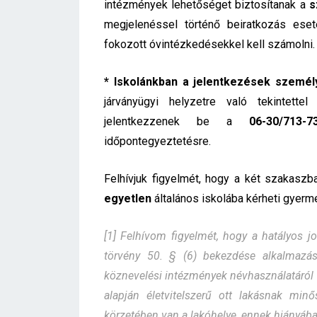
intézmények lehetőséget biztosítanak a
s
megjelenéssel történő beiratkozás eset
fokozott óvintézkedésekkel kell számolni.
* Iskolánkban a jelentkezések személ
járványügyi helyzetre való tekintett
jelentkezzenek be a
06-30/713-7
időpontegyeztetésre.
Felhívjuk figyelmét, hogy a két szakasz
egyetlen
általános iskolába kérheti gyerme
[1] Felhívom figyelmét, hogy a hatályos 
törvény 50. § (6) bekezdése alkalmazás
köznevelési intézmények névhasználatáról s
alapján életvitelszerű ott lakásnak minő
körzetében van a lakóhelye, ennek hiányába