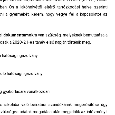
iben Ön a lakóhelyétől eltérő tartózkodási helye szerinti
atni a gyermekét, kérem, hogy vegye fel a kapcsolatot az
bi
dokumentumok
ra van szükség, melyeknek bemutatása a
a csak a 2020/21-es tanév első napján történik meg.
 hatósági igazolvány
zoló hatósági igazolvány
l
jog gyakorlására vonatkozóan
es iskolába való beíratási szándékának megerősítése úgy
szükséges adatok megadása után megjelölik az intézményt.