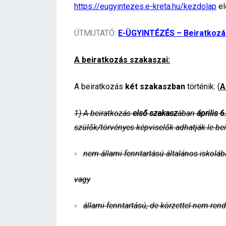
https://eugyintezes.e-kreta.hu/kezdolap
el
ÚTMUTATÓ:
E-ÜGYINTÉZÉS – Beiratkozás 
A beiratkozás szakaszai:
A beiratkozás
két szakaszban
történik: (
A
1) A beiratkozás
első szakasz
ában
április 
szülők/törvényes képviselők adhatják le bei
nem állami fenntartású általános iskoláb
vagy
állami fenntartású, de körzettel nem ren