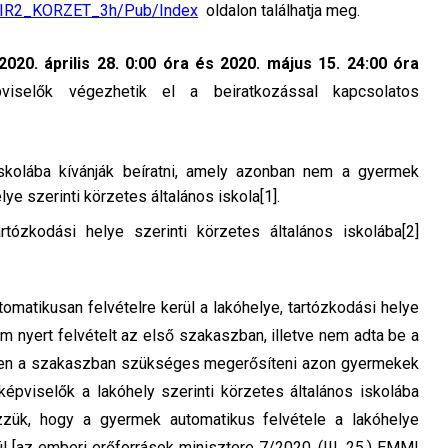
u/KIR2_KORZET_3h/Pub/Index
oldalon találhatja meg.
2020. április 28. 0:00 óra és 2020. május 15. 24:00 óra
iselők végezhetik el a beiratkozással kapcsolatos
iskolába kívánják beíratni, amely azonban nem a gyermek
ye szerinti körzetes általános iskola[1].
rtózkodási helye szerinti körzetes általános iskolába[2]
tomatikusan felvételre kerül a lakóhelye, tartózkodási helye
em nyert felvételt az első szakaszban, illetve nem adta be a
bben a szakaszban szükséges megerősíteni azon gyermekek
képviselők a lakóhely szerinti körzetes általános iskolába
lezzük, hogy a gyermek automatikus felvétele a lakóhelye
ül [az emberi erőforrások minisztere 7/2020. (III. 25.) EMMI