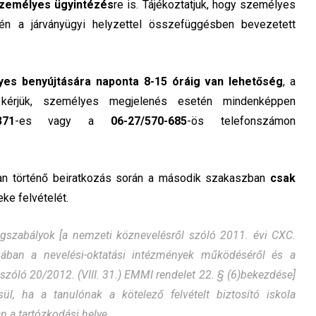
zemélyes ügyintézés
re is. Tájékoztatjuk, hogy személyes
én a járványügyi helyzettel összefüggésben bevezetett
yes benyújtására naponta 8-15 óráig van lehetőség
, a
el kérjük, személyes megjelenés esetén mindenképpen
371
-es vagy a
06-27/570-685
-ös telefonszámon
ban történő beiratkozás során a második szakaszban
csak
ke felvételét.
jogszabályok [a nemzeti köznevelésről szóló 2011. évi CXC.
ában a nevelési-oktatási intézmények működéséről és a
zóló 20/2012. (VIII. 31.) EMMI rendelet 22. § (6)bekezdése]
sül, ha a tanulónak a kötelező felvételt biztosító iskola
n a tartózkodási helye.