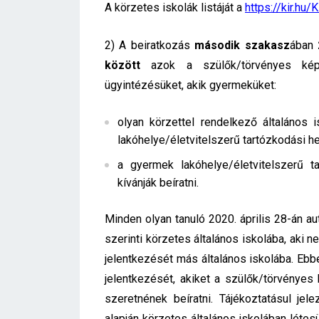
A körzetes iskolák listáját a
https://kir.h
2) A beiratkozás
második szakasz
ában
között
azok a szülők/törvényes képv
ügyintézésüket, akik gyermeküket:
olyan körzettel rendelkező általános 
lakóhelye/életvitelszerű tartózkodási hel
a gyermek lakóhelye/életvitelszerű ta
kívánják beíratni.
Minden olyan tanuló 2020. április 28-án au
szerinti körzetes általános iskolába, aki n
jelentkezését más általános iskolába. E
jelentkezését, akiket a szülők/törvényes 
szeretnének beíratni. Tájékoztatásul je
alapján körzetes általános iskolában létes