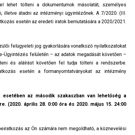
fel lehet tölteni a dokumentumok másolatát, személyes
 illetve átadni az intézményi ügyintézőnek. A 7/2020. (III.
ratkozás esetén az eredeti iratok bemutatására a 2020/2021.
zülői felügyeleti jog gyakorlására vonatkozó nyilatkozatokat
 e-Ügyintézés felületén – az adatok megadását követően –
lteni és aláírást követően fel tudja tölteni a rendszerbe.
ratkozás esetén a formanyomtatványokat az intézmény
ánk esetében az második szakaszban van lehetőség a
. (2020. április 28. 0:00 óra és 2020. május 15. 24:00
 beiratkozás az Ön számára nem megoldható, a köznevelési