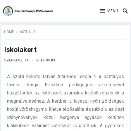
MENU
HOME
AKTUÁLIS
Iskolakert
SZERKESZTO
2019.04.03.
A szobi Fekete István Általános Iskola 4. a osztályos
tanulói Varga Krisztina pedagógus vezetésével
hozzáfogtak az iskolakert számukra kijelölt részének a
megműveléséhez. A kertben a tavaszi-nyári zöldségek
közül vöröshagyma, illetve tépősaláta és rukkola, az őszi
idénynövények közül burgonya ágyások kerültek
kialakítása, valamint sütőtököt is ültettünk. A gyerekek