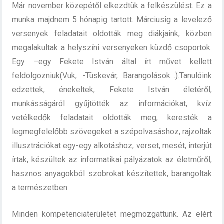
Már november közepétől elkezdtük a felkészülést. Ez a
munka majdnem 5 hónapig tartott. Márciusig a levelező
versenyek feladatait oldották meg diákjaink, közben
megalakultak a helyszíni versenyeken küzdő csoportok.
Egy –egy Fekete István által írt művet kellett
feldolgozniuk(Vuk, -Tüskevár, Barangolások…).Tanulóink
edzettek, énekeltek, Fekete István életéről,
munkásságáról gyűjtötték az információkat, kvíz
vetélkedők feladatait oldották meg, keresték a
legmegfelelőbb szövegeket a szépolvasáshoz, rajzoltak
illusztrációkat egy-egy alkotáshoz, verset, mesét, interjút
írtak, készültek az informatikai pályázatok az életműről,
hasznos anyagokból szobrokat készítettek, barangoltak
a természetben.
Minden kompetenciaterületet megmozgattunk. Az elért