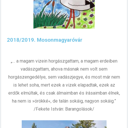
2018/2019. Mosonmagyaróvár
„… a magam vizein horgászgattam, a magam erdeiben
vadászgattam, ahova másnak nem volt sem
horgászengedélye, sem vadászjegye, és most már nem
is lehet soha, mert ezek a vizek elapadtak, ezek az
erdők elmúltak, és csak álmaimban és írásaimban élnek,
ha nem is »örökké«, de talán sokáig, nagyon sokáig.”
/Fekete István: Barangolások/