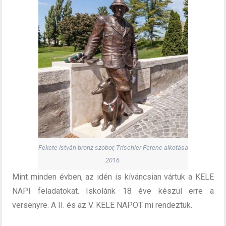
Fekete István bronz szobor, Trischler Ferenc alkotása
2016.
Mint minden évben, az idén is kíváncsian vártuk a KELE
NAPI feladatokat. Iskolánk 18 éve készül erre a
versenyre. A II. és az V. KELE NAPOT mi rendeztük.