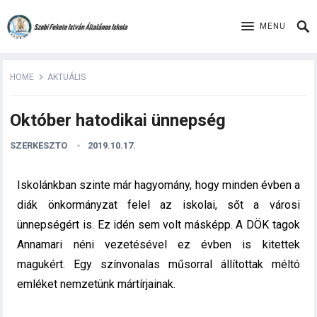
MENU
HOME
AKTUÁLIS
Október hatodikai ünnepség
SZERKESZTO
2019.10.17.
Iskolánkban szinte már hagyomány, hogy minden évben a
diák önkormányzat felel az iskolai, sőt a városi
ünnepségért is. Ez idén sem volt másképp. A DÖK tagok
Annamari néni vezetésével ez évben is kitettek
magukért. Egy színvonalas műsorral állítottak méltó
emléket nemzetünk mártírjainak.