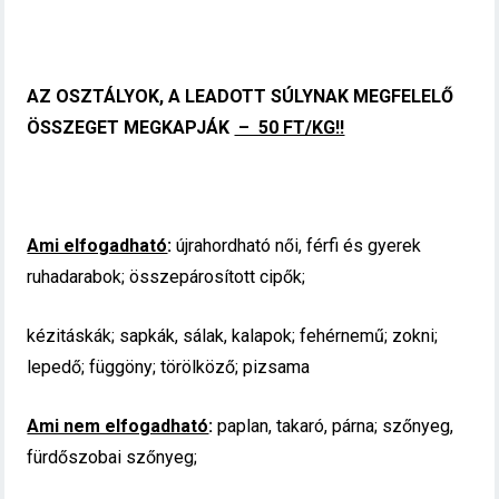
AZ OSZTÁLYOK, A LEADOTT SÚLYNAK MEGFELELŐ
ÖSSZEGET MEGKAPJÁK
– 50 FT/KG!!
Ami elfogadható
:
újrahordható női, férfi és gyerek
ruhadarabok; összepárosított cipők;
kézitáskák; sapkák, sálak, kalapok; fehérnemű; zokni;
lepedő; függöny; törölköző; pizsama
Ami nem elfogadható
:
paplan, takaró, párna; szőnyeg,
fürdőszobai szőnyeg;