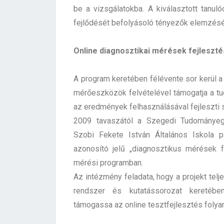
be a vizsgálatokba. A kiválasztott tanul
fejlődését befolyásoló tényezők elemzésé
Online diagnosztikai mérések fejleszté
A program keretében félévente sor kerül a
mérőeszközök felvételével támogatja a tu
az eredmények felhasználásával fejleszti 
2009 tavaszától a Szegedi Tudományegy
Szobi Fekete István Általános Iskola 
azonosító jelű „diagnosztikus mérések 
mérési programban.
Az intézmény feladata, hogy a projekt telje
rendszer és kutatássorozat keretében
támogassa az online tesztfejlesztés folya