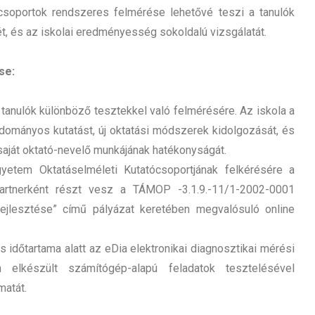
ócsoportok rendszeres felmérése lehetővé teszi a tanulók
t, és az iskolai eredményesség sokoldalú vizsgálatát.
se:
 tanulók különböző tesztekkel való felmérésére. Az iskola a
dományos kutatást, új oktatási módszerek kidolgozását, és
saját oktató-nevelő munkájának hatékonyságát.
etem Oktatáselméleti Kutatócsoportjának felkérésére a
partnerként részt vesz a TÁMOP -3.1.9.-11/1-2002-0001
fejlesztése” című pályázat keretében megvalósuló online
s időtartama alatt az eDia elektronikai diagnosztikai mérési
 elkészült számítógép-alapú feladatok tesztelésével
matát.