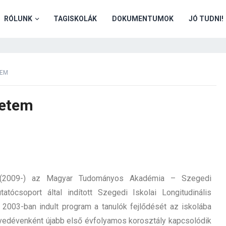
RÓLUNK
TAGISKOLÁK
DOKUMENTUMOK
JÓ TUDNI!
TEM
yetem
sz (2009-) az Magyar Tudományos Akadémia – Szegedi
ócsoport által indított Szegedi Iskolai Longitudinális
2003-ban indult program a tanulók fejlődését az iskolába
egyedévenként újabb első évfolyamos korosztály kapcsolódik