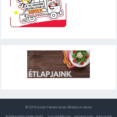
© 2019
Szobi Fekete István Általános Iskola
Adatkezelési tájékoztató
Jogi nyilatkozat
Impresszum
Kapcsolat