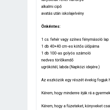
alkalmi cipő
avatás után iskolajelvény
Önkéntes:
1 cs. fehér vagy színes fénymásoló lap
1 db 40×40 cm-es kötős ülőpárna
1 db 100-as golyós számoló
nedves törlőkendő
ugrókötél, labda (Napközi idejére.)
Az eszközök egy részét évekig fogjuk h
Kérem, hogy mindenre írják rá a gyermek
Kérem, hogy a füzeteket, könyveket cs