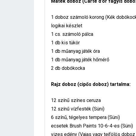
Matek doboz (Carte d’or fagyis doboz
1 doboz számoló korong (Kék dobókock
logikai készlet
1 cs. számoló pálca
1 db kis tükör
1 db műanyag játék óra
1 db műanyag játék hőmérő
2 db dobókocka
Rajz doboz (cipős doboz) tartalma:
12 színű színes ceruza
12 színű vízfesték (Süni)
6 színű, tégelyes tempera (Süni)
ecsetek Brush Paints 10-6-4-es (Süni)
vizes edény (Vajas vagy tejfölös doboz i