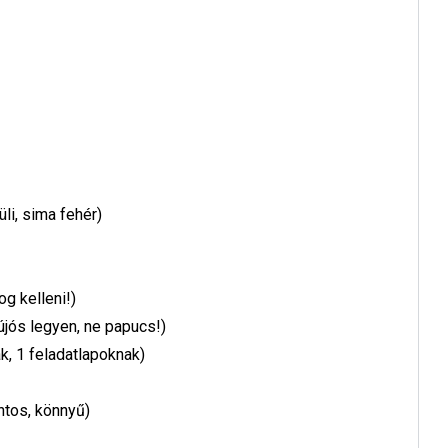
li, sima fehér)
g kelleni!)
újós legyen, ne papucs!)
k, 1 feladatlapoknak)
ntos, könnyű)