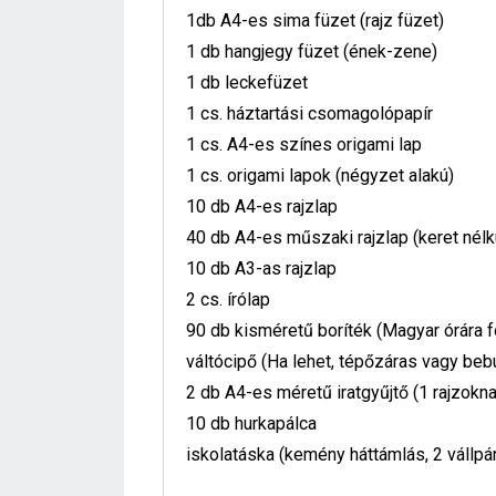
1db A4-es sima füzet (rajz füzet)
1 db hangjegy füzet (ének-zene)
1 db leckefüzet
1 cs. háztartási csomagolópapír
1 cs. A4-es színes origami lap
1 cs. origami lapok (négyzet alakú)
10 db A4-es rajzlap
40 db A4-es műszaki rajzlap (keret nélkü
10 db A3-as rajzlap
2 cs. írólap
90 db kisméretű boríték (Magyar órára fo
váltócipő (Ha lehet, tépőzáras vagy beb
2 db A4-es méretű iratgyűjtő (1 rajzokna
10 db hurkapálca
iskolatáska (kemény háttámlás, 2 vállpá