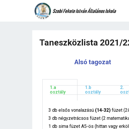
Taneszközlista 2021/2
Alsó tagozat
1.a
1.b
2.
osztály
osztály
osz
3 db elsős vonalazású
(14-32)
füzet (2í
3 db négyzetrácsos füzet (2 matematika
1 db sima füzet A5-ös (hittan vagy erkö