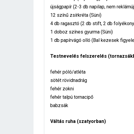
újságpapír (2-3 db napilap, nem reklámú
12 színű zsírkréta (Süni)
4 db ragasztó (2 db stift, 2 db folyékony
1 doboz színes gyurma (Süni)
1 db papírvágó olló (Bal kezesek figyel
Testnevelés felszerelés (tornazsák
fehér póló/atléta
sötét rövidnadrág
fehér zokni
fehér talpú tornacipő
babzsák
Váltás ruha (szatyorban)