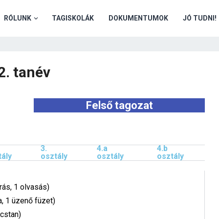
RÓLUNK
TAGISKOLÁK
DOKUMENTUMOK
JÓ TUDNI!
2. tanév
Felső tagozat
3.
4.a
4.b
tály
osztály
osztály
osztály
rás, 1 olvasás)
, 1 üzenő füzet)
lcstan)