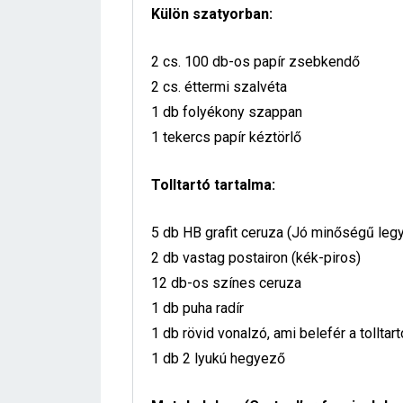
Külön szatyorban:
2 cs. 100 db-os papír zsebkendő
2 cs. éttermi szalvéta
1 db folyékony szappan
1 tekercs papír kéztörlő
Tolltartó tartalma:
5 db HB grafit ceruza (Jó minőségű leg
2 db vastag postairon (kék-piros)
12 db-os színes ceruza
1 db puha radír
1 db rövid vonalzó, ami belefér a tolltar
1 db 2 lyukú hegyező