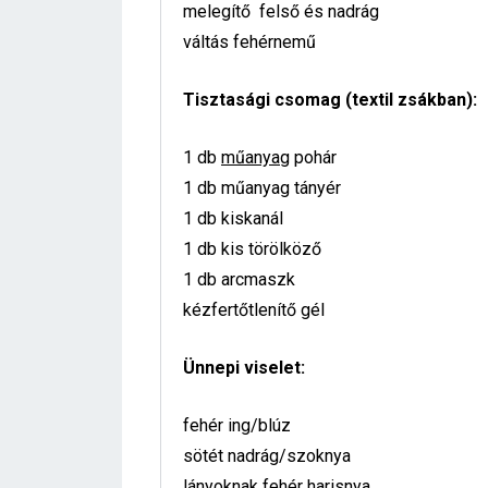
melegítő felső és nadrág
váltás fehérnemű
Tisztasági csomag (textil zsákban):
1 db
műanyag
pohár
1 db műanyag tányér
1 db kiskanál
1 db kis törölköző
1 db arcmaszk
kézfertőtlenítő gél
Ünnepi viselet:
fehér ing/blúz
sötét nadrág/szoknya
lányoknak fehér harisnya