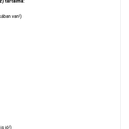
) tartalma:
ában van!)
s jó!)