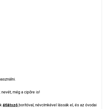
asználni.
 nevét, még a cipőre is!
ak
átlátszó
borítóval, névcímkével lássák el, és az óvodai