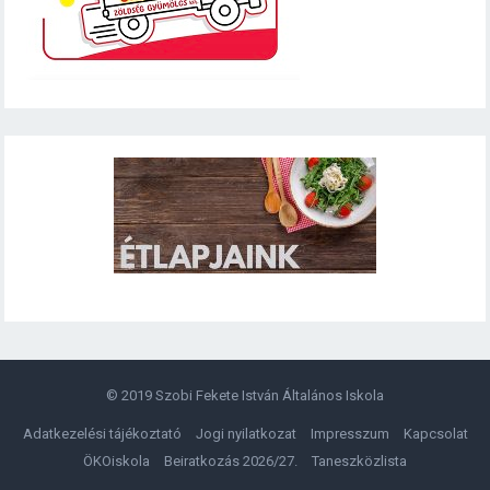
© 2019
Szobi Fekete István Általános Iskola
Adatkezelési tájékoztató
Jogi nyilatkozat
Impresszum
Kapcsolat
ÖKOiskola
Beiratkozás 2026/27.
Taneszközlista