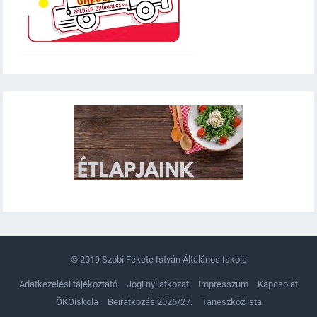
© 2019
Szobi Fekete István Általános Iskola
Adatkezelési tájékoztató
Jogi nyilatkozat
Impresszum
Kapcsolat
ÖKOiskola
Beiratkozás 2026/27.
Taneszközlista