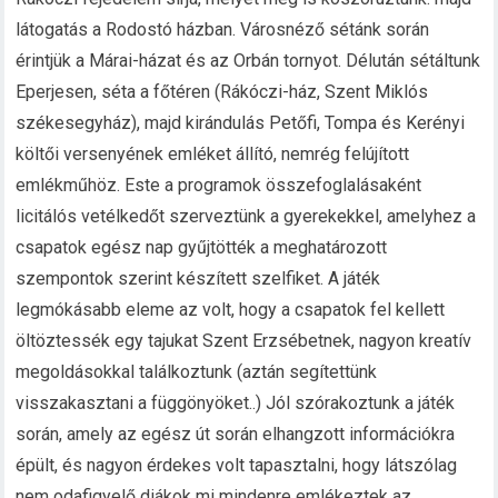
látogatás a Rodostó házban. Városnéző sétánk során
érintjük a Márai-házat és az Orbán tornyot. Délután sétáltunk
Eperjesen, séta a főtéren (Rákóczi-ház, Szent Miklós
székesegyház), majd kirándulás Petőfi, Tompa és Kerényi
költői versenyének emléket állító, nemrég felújított
emlékműhöz. Este a programok összefoglalásaként
licitálós vetélkedőt szerveztünk a gyerekekkel, amelyhez a
csapatok egész nap gyűjtötték a meghatározott
szempontok szerint készített szelfiket. A játék
legmókásabb eleme az volt, hogy a csapatok fel kellett
öltöztessék egy tajukat Szent Erzsébetnek, nagyon kreatív
megoldásokkal találkoztunk (aztán segítettünk
visszakasztani a függönyöket..) Jól szórakoztunk a játék
során, amely az egész út során elhangzott információkra
épült, és nagyon érdekes volt tapasztalni, hogy látszólag
nem odafigyelő diákok mi mindenre emlékeztek az