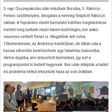
5. nap: Összepakolás után indultunk Borsiba, II. Rákóczi
Ferenc szülőhelyére, látogatás a nemrég felújított Rákóczi
várban. A fejedelem életét bemutató kiállítás megtekintése
mellett meg tudtunk nézni három különleges, kör alakú
vászonra vetített filmet is. Megállónk lett volna
Tőketerebesen, az Andrássy kastélyban, de útban oda a
kassai elkerülőn belefutottunk egy hatalmas balesetbe,
illetve dugóba, ami lelassított bennünket, így ezt a
programpontot ki kellett hagynunk. Bori után átléptük a határt
és probléma nélkül érkeztünk haza az esti órákban.