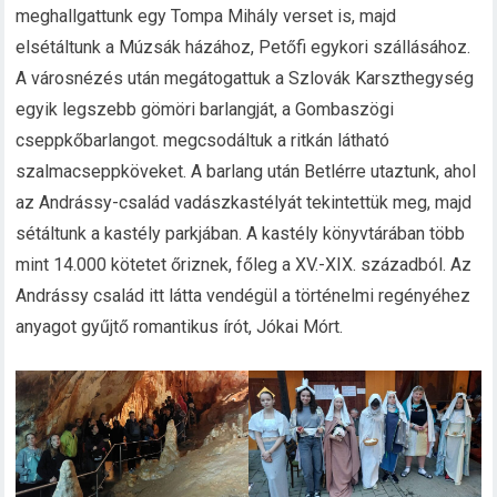
meghallgattunk egy Tompa Mihály verset is, majd
elsétáltunk a Múzsák házához, Petőfi egykori szállásához.
A városnézés után megátogattuk a Szlovák Karszthegység
egyik legszebb gömöri barlangját, a Gombaszögi
cseppkőbarlangot. megcsodáltuk a ritkán látható
szalmacseppköveket. A barlang után Betlérre utaztunk, ahol
az Andrássy-család vadászkastélyát tekintettük meg, majd
sétáltunk a kastély parkjában. A kastély könyvtárában több
mint 14.000 kötetet őriznek, főleg a XV.-XIX. századból. Az
Andrássy család itt látta vendégül a történelmi regényéhez
anyagot gyűjtő romantikus írót, Jókai Mórt.