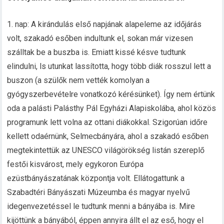
1. nap: A kirándulás első napjának alapeleme az időjárás
volt, szakadó esőben indultunk el, sokan már vizesen
szálltak be a buszba is. Emiatt kissé késve tudtunk
elindulni, ls utunkat lassította, hogy több diák rosszul lett a
buszon (a szülők nem vették komolyan a
gyógyszerbevételre vonatkozó kérésünket). Így nem értünk
oda a palásti Palásthy Pál Egyházi Alapiskolába, ahol közös
programunk lett volna az ottani diákokkal. Szigorúan időre
kellett odaérnünk, Selmecbányára, ahol a szakadó esőben
megtekintettük az UNESCO világörökség listán szereplő
festői kisvárost, mely egykoron Európa
ezüstbányászatának központja volt. Ellátogattunk a
Szabadtéri Bányászati Múzeumba és magyar nyelvű
idegenvezetéssel le tudtunk menni a bányába is. Mire
kijöttünk a bányából, éppen annyira állt el az eső, hogy el