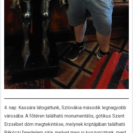
4. nap: Kassára látogattunk, Szlovákia második legnagyobb
városába. A főtéren található monumentális, gótikus Szent
Erzsébet dóm megtekintése, melynek kriptájában található
Rákóczi fejedelem sírja, melyet meg is koszorúztunk. majd