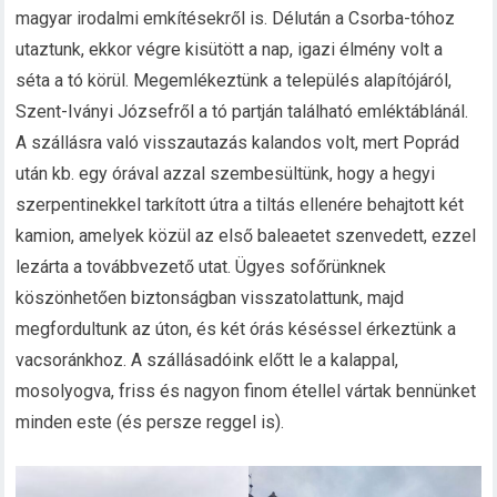
magyar irodalmi emkítésekről is. Délután a Csorba-tóhoz
utaztunk, ekkor végre kisütött a nap, igazi élmény volt a
séta a tó körül. Megemlékeztünk a település alapítójáról,
Szent-Iványi Józsefről a tó partján található emléktáblánál.
A szállásra való visszautazás kalandos volt, mert Poprád
után kb. egy órával azzal szembesültünk, hogy a hegyi
szerpentinekkel tarkított útra a tiltás ellenére behajtott két
kamion, amelyek közül az első baleaetet szenvedett, ezzel
lezárta a továbbvezető utat. Ügyes sofőrünknek
köszönhetően biztonságban visszatolattunk, majd
megfordultunk az úton, és két órás késéssel érkeztünk a
vacsoránkhoz. A szállásadóink előtt le a kalappal,
mosolyogva, friss és nagyon finom étellel vártak bennünket
minden este (és persze reggel is).