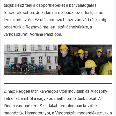
tudjuk készíteni a csoportképeket a bányalátogatás
felszerelésében, de aztán mire a buszhoz értünk, ismét
leszakadt az ég. Ez után hosszú buszozás várt ránk, míg
odaértünk a Rozsnyó melletti szálláshelyünkre, a
várhosszúréti Adriana Panzióba.
2. nap: Reggeli után kanyargós úton indultunk az Alacsony-
Tátrán át, amiből a nagy köd miatt nem láttunk sokat. A
lőcsei városnézést Szt. Jakab templomban kezdtük,
megnéztük Harangtornyot, a Városházát, megemlékeztünk a