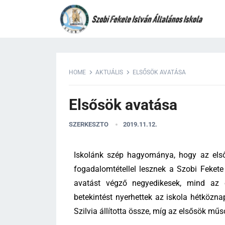
HOME
AKTUÁLIS
ELSŐSÖK AVATÁSA
Elsősök avatása
SZERKESZTO
2019.11.12.
Iskolánk szép hagyománya, hogy az első
fogadalomtétellel lesznek a Szobi Fekete
avatást végző negyedikesek, mind az 
betekintést nyerhettek az iskola hétközn
Szilvia állította össze, míg az elsősök műs