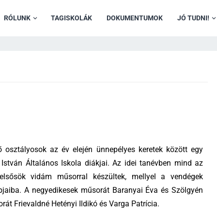
RÓLUNK
TAGISKOLÁK
DOKUMENTUMOK
JÓ TUDNI!
 osztályosok az év elején ünnepélyes keretek között egy
 István Általános Iskola diákjai. Az idei tanévben mind az
elsősök vidám műsorral készültek, mellyel a vendégek
apjaiba. A negyedikesek műsorát Baranyai Éva és Szölgyén
orát Frievaldné Hetényi Ildikó és Varga Patrícia.