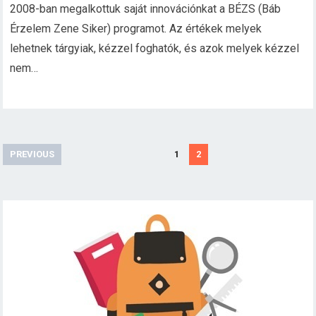
2008-ban megalkottuk saját innovációnkat a BÉZS (Báb
Érzelem Zene Siker) programot. Az értékek melyek
lehetnek tárgyiak, kézzel foghatók, és azok melyek kézzel
nem…
B
PREVIOUS
1
2
e
j
e
g
y
z
é
s
e